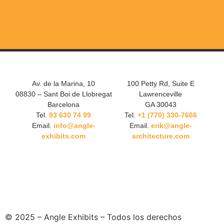
Av. de la Marina, 10
100 Petty Rd, Suite E
08830 – Sant Boi de Llobregat
Lawrenceville
Barcelona
GA 30043
Tel.
93 630 74 99
Tel.
+1 (770) 330-7666
Email.
info@angle-
Email.
erik@angle-
exhibits.com
architecture.com
© 2025 – Angle Exhibits – Todos los derechos