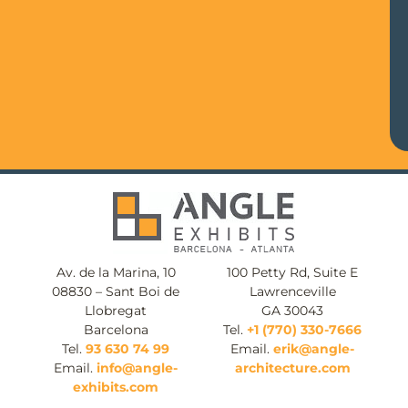
Av. de la Marina, 10
100 Petty Rd, Suite E
08830 – Sant Boi de
Lawrenceville
Llobregat
GA 30043
Barcelona
Tel.
+1 (770) 330-7666
Tel.
93 630 74 99
Email.
erik@angle-
Email.
info@angle-
architecture.com
exhibits.com