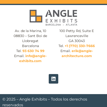
Av. de la Marina, 10
100 Petty Rd, Suite E
08830 – Sant Boi de
Lawrenceville
Llobregat
GA 30043
Barcelona
Tel.
+1 (770) 330-7666
Tel.
93 630 74 99
Email.
erik@angle-
Email.
info@angle-
architecture.com
exhibits.com
© 2025 – Angle Exhibits – Todos los derechos
reservados