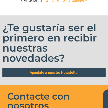
« Anterior
1
2
3
4
5
Siguiente »
¿Te gustaría ser el
primero en recibir
nuestras
novedades?
Apúntate a nuestro Newsletter
Contacte con
nosotros