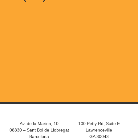
Av. de la Marina, 10
100 Petty Rd, Suite E
08830 – Sant Boi de Llobregat
Lawrenceville
Barcelona
GA 30043