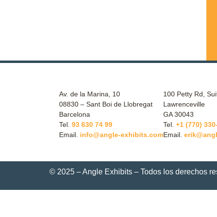
Av. de la Marina, 10
100 Petty Rd, Sui
08830 – Sant Boi de Llobregat
Lawrenceville
Barcelona
GA 30043
Tel.
93 630 74 99
Tel.
+1 (770) 330
Email.
info@angle-exhibits.com
Email.
erik@angl
© 2025 – Angle Exhibits – Todos los derechos r