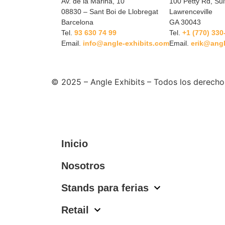
Av. de la Marina, 10
100 Petty Rd, Sui
08830 – Sant Boi de Llobregat
Lawrenceville
Barcelona
GA 30043
Tel.
93 630 74 99
Tel.
+1 (770) 330
Email.
info@angle-exhibits.com
Email.
erik@angl
© 2025 – Angle Exhibits – Todos los derecho
Inicio
Nosotros
Stands para ferias
Retail