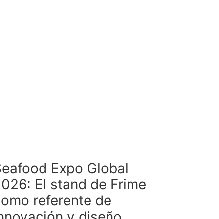
Seafood Expo Global
026: El stand de Frime
como referente de
nnovación y diseño