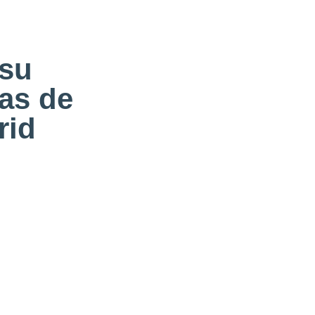
 su
ias de
rid