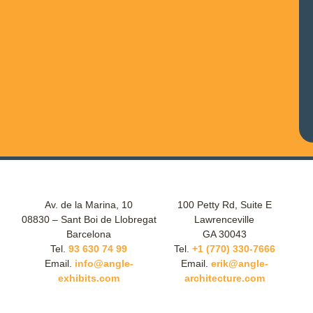
Av. de la Marina, 10
100 Petty Rd, Suite E
08830 – Sant Boi de Llobregat
Lawrenceville
Barcelona
GA 30043
Tel.
93 630 74 99
Tel.
+1 (770) 330-7666
Email.
info@angle-
Email.
erik@angle-
exhibits.com
architecture.com