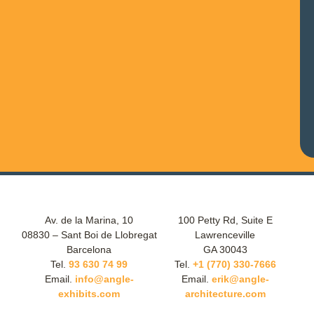
Av. de la Marina, 10
100 Petty Rd, Suite E
08830 – Sant Boi de Llobregat
Lawrenceville
Barcelona
GA 30043
Tel.
93 630 74 99
Tel.
+1 (770) 330-7666
Email.
info@angle-
Email.
erik@angle-
exhibits.com
architecture.com