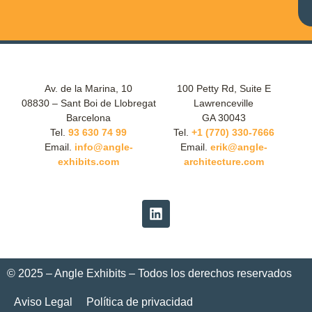
Av. de la Marina, 10
100 Petty Rd, Suite E
08830 – Sant Boi de Llobregat
Lawrenceville
Barcelona
GA 30043
Tel.
93 630 74 99
Tel.
+1 (770) 330-7666
Email.
info@angle-
Email.
erik@angle-
exhibits.com
architecture.com
© 2025 – Angle Exhibits – Todos los derechos reservados
Aviso Legal
Política de privacidad