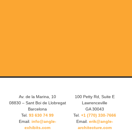
Av. de la Marina, 10
100 Petty Rd, Suite E
08830 – Sant Boi de Llobregat
Lawrenceville
Barcelona
GA 30043
Tel.
93 630 74 99
Tel.
+1 (770) 330-7666
Email.
info@angle-
Email.
erik@angle-
exhibits.com
architecture.com