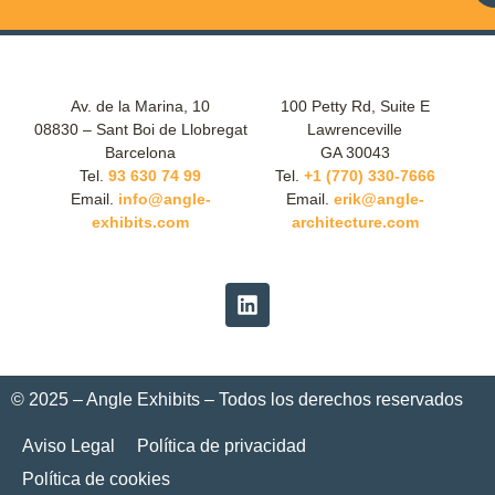
Av. de la Marina, 10
100 Petty Rd, Suite E
08830 – Sant Boi de Llobregat
Lawrenceville
Barcelona
GA 30043
Tel.
93 630 74 99
Tel.
+1 (770) 330-7666
Email.
info@angle-
Email.
erik@angle-
exhibits.com
architecture.com
© 2025 – Angle Exhibits – Todos los derechos reservados
Aviso Legal
Política de privacidad
Política de cookies