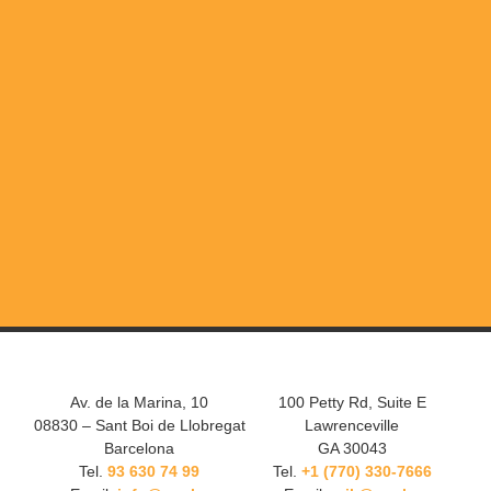
Av. de la Marina, 10
100 Petty Rd, Suite E
08830 – Sant Boi de Llobregat
Lawrenceville
Barcelona
GA 30043
Tel.
93 630 74 99
Tel.
+1 (770) 330-7666