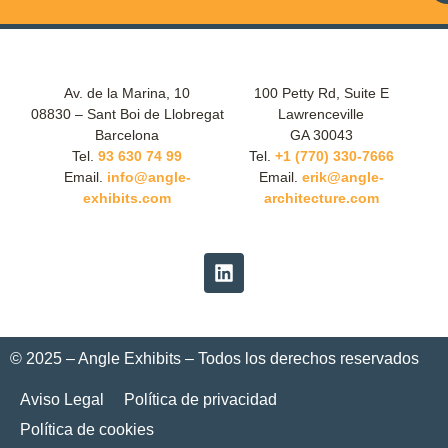
Av. de la Marina, 10
100 Petty Rd, Suite E
08830 – Sant Boi de Llobregat
Lawrenceville
Barcelona
GA 30043
Tel.
93 630 74 99
Tel.
+1 (770) 330-7666
Email.
info@angle-
Email.
erik@angle-
exhibits.com
architecture.com
© 2025 – Angle Exhibits – Todos los derechos reservados
Aviso Legal
Política de privacidad
Política de cookies