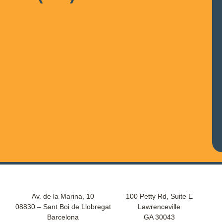
Av. de la Marina, 10
100 Petty Rd, Suite E
08830 – Sant Boi de Llobregat
Lawrenceville
Barcelona
GA 30043