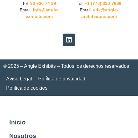
Tel.
93 630 74 99
Tel.
+1 (770) 330-7666
Email.
info@angle-
Email.
erik@angle-
exhibits.com
architecture.com
© 2025 – Angle Exhibits – Todos los derechos reservados
Aviso Legal
Política de privacidad
Política de cookies
Inicio
Nosotros