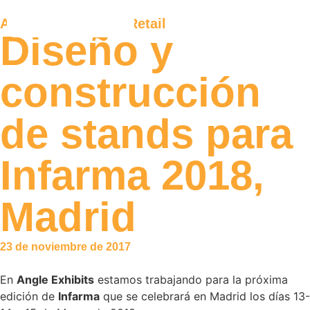
Actualidad
,
Ferias
,
Retail
Diseño y
construcción
de stands para
Infarma 2018,
Madrid
23 de noviembre de 2017
En
Angle Exhibits
estamos trabajando para la próxima
edición de
Infarma
que se celebrará en Madrid los días 13-