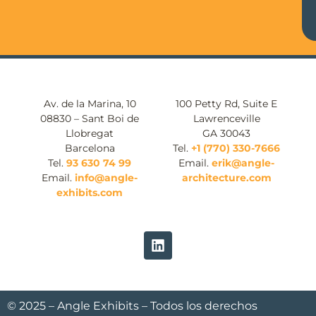
Av. de la Marina, 10
100 Petty Rd, Suite E
08830 – Sant Boi de
Lawrenceville
Llobregat
GA 30043
Barcelona
Tel.
+1 (770) 330-7666
Tel.
93 630 74 99
Email.
erik@angle-
Email.
info@angle-
architecture.com
exhibits.com
© 2025 – Angle Exhibits – Todos los derechos