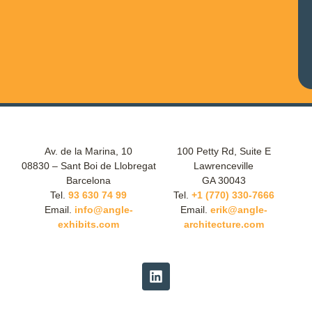
Av. de la Marina, 10
100 Petty Rd, Suite E
08830 – Sant Boi de Llobregat
Lawrenceville
Barcelona
GA 30043
Tel.
93 630 74 99
Tel.
+1 (770) 330-7666
Email.
info@angle-
Email.
erik@angle-
exhibits.com
architecture.com