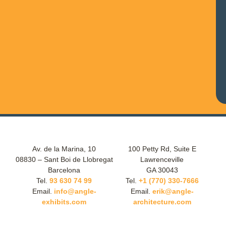
Av. de la Marina, 10
100 Petty Rd, Suite E
08830 – Sant Boi de Llobregat
Lawrenceville
Barcelona
GA 30043
Tel.
93 630 74 99
Tel.
+1 (770) 330-7666
Email.
info@angle-
Email.
erik@angle-
exhibits.com
architecture.com