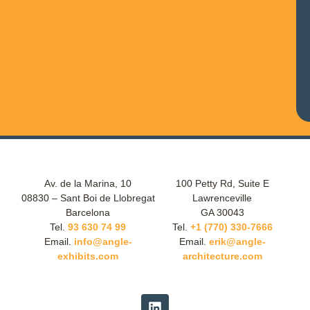
Av. de la Marina, 10
100 Petty Rd, Suite E
08830 – Sant Boi de Llobregat
Lawrenceville
Barcelona
GA 30043
Tel.
93 630 74 99
Tel.
+1 (770) 330-7666
Email.
info@angle-
Email.
erik@angle-
exhibits.com
architecture.com