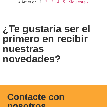
« Anterior
1
2
3
4
5
Siguiente »
¿Te gustaría ser el
primero en recibir
nuestras
novedades?
Apúntate a nuestro Newsletter
Contacte con
nosotros