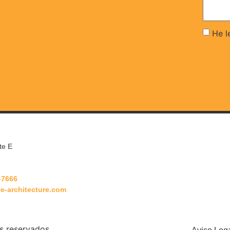
He l
te E
-7666
e-architecture.com
s reservados