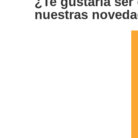
¿Te gustaría ser 
nuestras noved