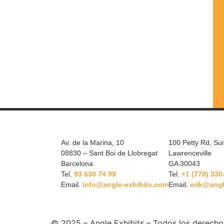
Av. de la Marina, 10
100 Petty Rd, Sui
08830 – Sant Boi de Llobregat
Lawrenceville
Barcelona
GA 30043
Tel.
93 630 74 99
Tel.
+1 (770) 330
Email.
info@angle-exhibits.com
Email.
erik@angl
© 2025 – Angle Exhibits – Todos los derecho