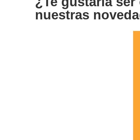
¿Te gustaría ser 
nuestras noved