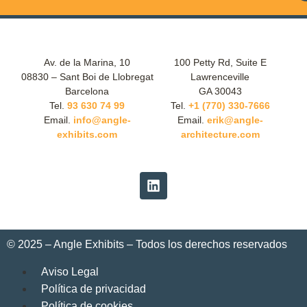
Av. de la Marina, 10
100 Petty Rd, Suite E
08830 – Sant Boi de Llobregat
Lawrenceville
Barcelona
GA 30043
Tel.
93 630 74 99
Tel.
+1 (770) 330-7666
Email.
info@angle-
Email.
erik@angle-
exhibits.com
architecture.com
© 2025 – Angle Exhibits – Todos los derechos reservados
Aviso Legal
Política de privacidad
Política de cookies