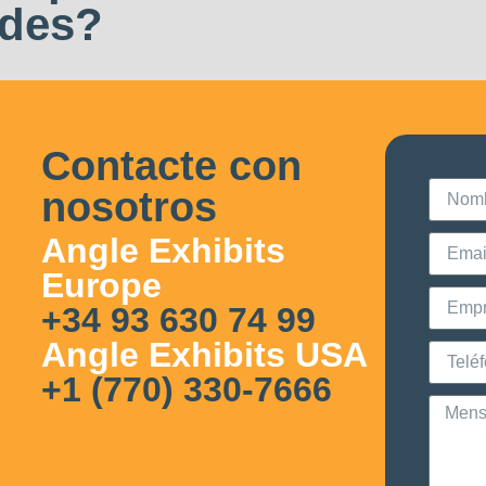
ades?
Contacte con
nosotros
Angle Exhibits
Europe
+34 93 630 74 99
Angle Exhibits USA
+1 (770) 330-7666