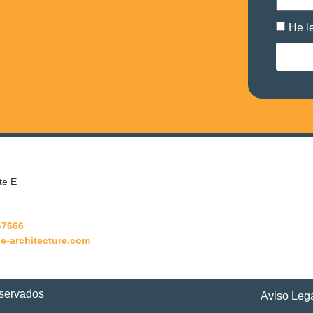
He l
te E
-7666
e-architecture.com
eservados
Aviso Leg