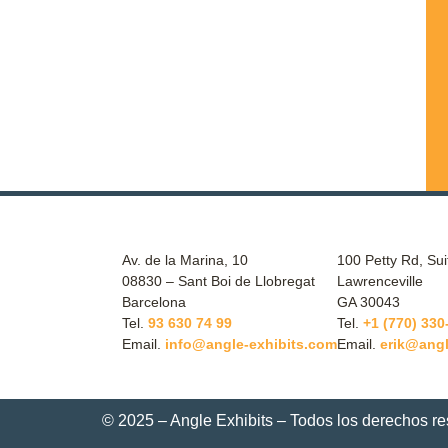
Av. de la Marina, 10
100 Petty Rd, Sui
08830 – Sant Boi de Llobregat
Lawrenceville
Barcelona
GA 30043
Tel.
93 630 74 99
Tel.
+1 (770) 330
Email.
info@angle-exhibits.com
Email.
erik@angl
© 2025 – Angle Exhibits – Todos los derechos r